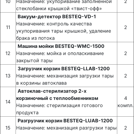
10
Назначение: укупоривание заполненной
2
стеклобанки крышкой «твист-офф»
Вакуум-детектор BESTEQ-VD-1
Назначение: контроль качества
11
2
укупоривания тары крышкой, удаление
брака из потока
Машина мойки BESTEQ-WMC-1500
12
Назначение: мойка и ополаскивание
2
закрытой тары
Загрузчик корзин BESTEQ-LLAB-1200
13
Назначение: механизация загрузки тары
2
в корзины автоклава
Автоклав-стерилизатор 2-х
корзиночный с теплообменником
4
14
Назначение: стерилизация готового
компл.
продукта
Разгрузчик корзин BESTEQ-LUAB-1200
15
Назначение: механизация разгрузки тары
2