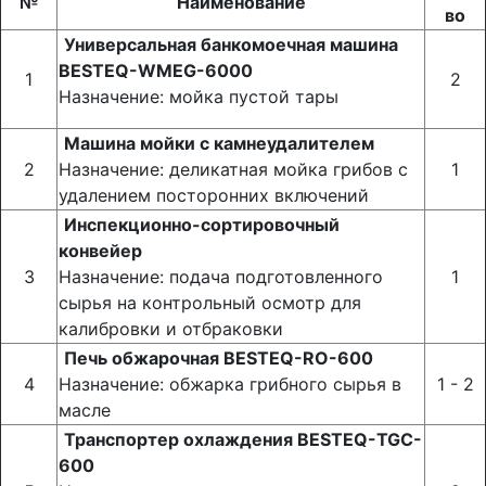
№
Наименование
во
Универсальная банкомоечная машина
BESTEQ-WMEG-6000
1
2
Назначение: мойка пустой тары
Машина мойки с камнеудалителем
2
Назначение: деликатная мойка грибов с
1
удалением посторонних включений
Инспекционно-сортировочный
конвейер
3
Назначение: подача подготовленного
1
сырья на контрольный осмотр для
калибровки и отбраковки
Печь обжарочная BESTEQ-RO-600
4
Назначение: обжарка грибного сырья в
1 - 2
масле
Транспортер охлаждения BESTEQ-TGC-
600