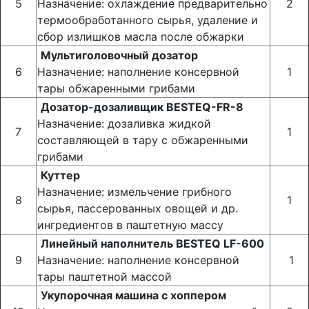
5
Назначение: охлаждение предварительно
2
термообработанного сырья, удаление и
сбор излишков масла после обжарки
Мультиголовочный дозатор
6
Назначение: наполнение консервной
1
тары обжаренными грибами
Дозатор-дозаливщик BESTEQ-FR-8
Назначение: дозаливка жидкой
7
1
составляющей в тару с обжаренными
грибами
Куттер
Назначение: измельчение грибного
8
1
сырья, пассерованных овощей и др.
ингредиентов в паштетную массу
Линейный наполнитель BESTEQ LF-600
9
Назначение: наполнение консервной
1
тары паштетной массой
Укупорочная машина с хоппером