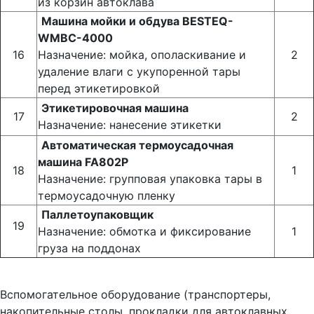
из корзин автоклава
Машина мойки и обдува BESTEQ-
WMBC-4000
16
Назначение: мойка, ополаскивание и
2
удаление влаги с укупоренной тары
перед этикетировкой
Этикетировочная машина
17
2
Назначение: нанесение этикетки
Автоматическая термоусадочная
машина FA802P
18
1
Назначение: групповая упаковка тары в
термоусадочную пленку
Паллетоупаковщик
19
Назначение: обмотка и фиксирование
1
груза на поддонах
Вспомогательное оборудование (транспортеры,
накопительные столы, прокладки для автоклавных