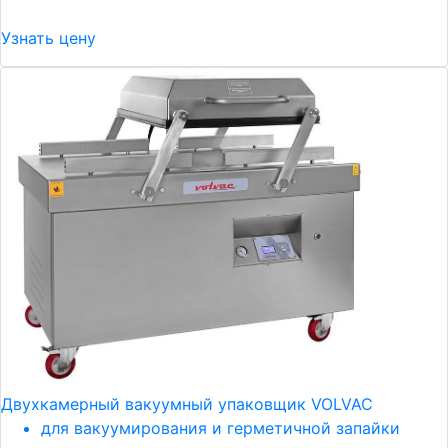
Узнать цену
Двухкамерный вакуумный упаковщик VOLVAC
для вакуумирования и герметичной запайки