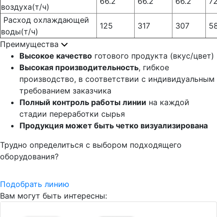
66.2
66.2
66.2
72
воздуха(т/ч)
Расход охлаждающей
125
317
307
5
воды(т/ч)
Преимущества
Высокое качество
готового продукта (вкус/цвет)
Высокая производительность
, гибкое
производство, в соответствии с индивидуальным
требованием заказчика
Полный контроль работы линии
на каждой
стадии переработки сырья
Продукция может быть четко визуализирована
Трудно определиться с выбором подходящего
оборудования?
Подобрать линию
Вам могут быть интересны: