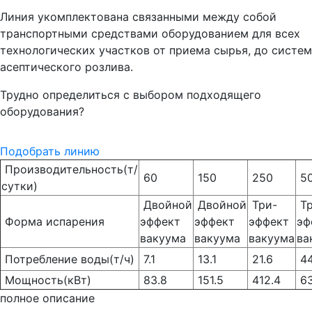
Линия укомплектована связанными между собой
транспортными средствами оборудованием для всех
технологических участков от приема сырья, до систем
асептического розлива.
Трудно определиться с выбором подходящего
оборудования?
Подобрать линию
Производительность(т/
60
150
250
5
сутки)
Двойной
Двойной
Три-
Тр
Форма испарения
эффект
эффект
эффект
эф
вакуума
вакуума
вакуума
ва
Потребление воды(т/ч)
7.1
13.1
21.6
44
Мощность(кВт)
83.8
151.5
412.4
63
полное описание