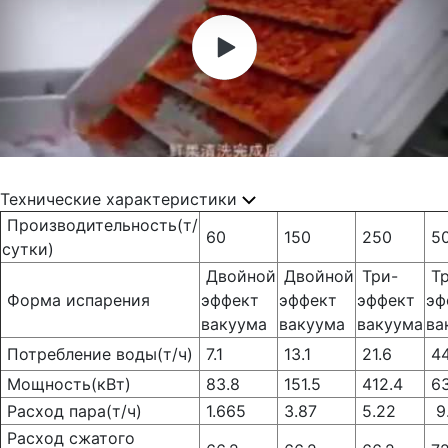
Технические характеристики
Производительность(т/
60
150
250
5
сутки)
Двойной
Двойной
Три-
Тр
Форма испарения
эффект
эффект
эффект
эф
вакуума
вакуума
вакуума
ва
Потребление воды(т/ч)
7.1
13.1
21.6
44
Мощность(кВт)
83.8
151.5
412.4
63
Расход пара(т/ч)
1.665
3.87
5.22
9.
Расход сжатого