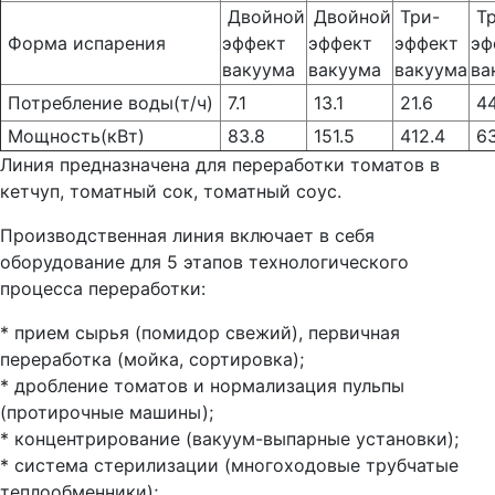
Двойной
Двойной
Три-
Тр
Форма испарения
эффект
эффект
эффект
эф
вакуума
вакуума
вакуума
ва
Потребление воды(т/ч)
7.1
13.1
21.6
44
Мощность(кВт)
83.8
151.5
412.4
63
Линия предназначена для переработки томатов в
кетчуп, томатный сок, томатный соус.
Производственная линия включает в себя
оборудование для 5 этапов технологического
процесса переработки:
* прием сырья (помидор свежий), первичная
переработка (мойка, сортировка);
* дробление томатов и нормализация пульпы
(протирочные машины);
* концентрирование (вакуум-выпарные установки);
* система стерилизации (многоходовые трубчатые
теплообменники);