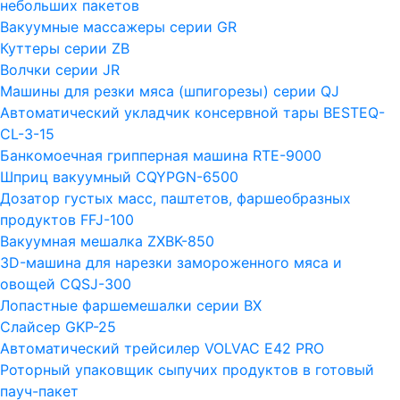
небольших пакетов
Вакуумные массажеры серии GR
Куттеры серии ZB
Волчки серии JR
Машины для резки мяса (шпигорезы) серии QJ
Автоматический укладчик консервной тары BESTEQ-
CL-3-15
Банкомоечная грипперная машина RTE-9000
Шприц вакуумный CQYPGN-6500
Дозатор густых масс, паштетов, фаршеобразных
продуктов FFJ-100
Вакуумная мешалка ZXBK-850
3D-машина для нарезки замороженного мяса и
овощей CQSJ-300
Лопастные фаршемешалки серии ВХ
Слайсер GKP-25
Автоматический трейсилер VOLVAC E42 PRO
Роторный упаковщик сыпучих продуктов в готовый
пауч-пакет