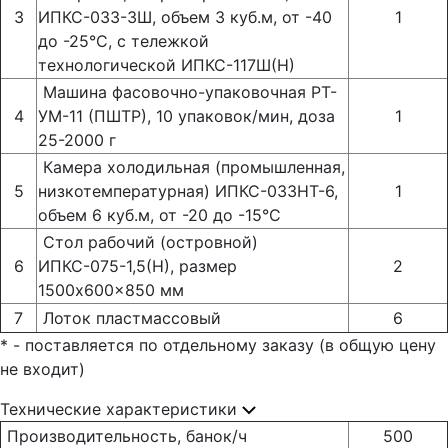
3
ИПКС-033-3Ш, объем 3 куб.м, от -40
1
до -25°С, с тележкой
технологической ИПКС-117Ш(Н)
Машина фасовочно-упаковочная РТ-
4
УМ-11 (ПШТР), 10 упаковок/мин, доза
1
25-2000 г
Камера холодильная (промышленная,
5
низкотемпературная) ИПКС-033НТ-6,
1
объем 6 куб.м, от -20 до -15°С
Стол рабочий (островной)
6
ИПКС-075-1,5(Н), размер
2
1500x600x850 мм
7
Лоток пластмассовый
6
* - поставляется по отдельному заказу (в общую цену
не входит)
Технические характеристики
Производительность, банок/ч
500