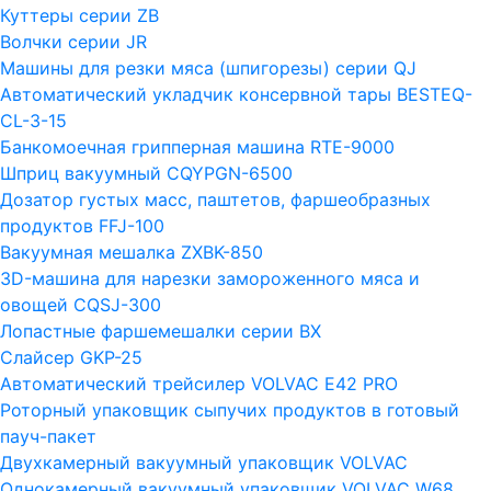
Куттеры серии ZB
Волчки серии JR
Машины для резки мяса (шпигорезы) серии QJ
Автоматический укладчик консервной тары BESTEQ-
CL-3-15
Банкомоечная грипперная машина RTE-9000
Шприц вакуумный CQYPGN-6500
Дозатор густых масс, паштетов, фаршеобразных
продуктов FFJ-100
Вакуумная мешалка ZXBK-850
3D-машина для нарезки замороженного мяса и
овощей CQSJ-300
Лопастные фаршемешалки серии ВХ
Слайсер GKP-25
Автоматический трейсилер VOLVAC E42 PRO
Роторный упаковщик сыпучих продуктов в готовый
пауч-пакет
Двухкамерный вакуумный упаковщик VOLVAC
Однокамерный вакуумный упаковщик VOLVAC W68