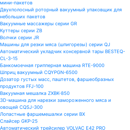
мини-пакетов
Двухполосный роторный вакуумный упаковщик для
небольших пакетов
Вакуумные массажеры серии GR
Куттеры серии ZB
Волчки серии JR
Машины для резки мяса (шпигорезы) серии QJ
Автоматический укладчик консервной тары BESTEQ-
CL-3-15
Банкомоечная грипперная машина RTE-9000
Шприц вакуумный CQYPGN-6500
Дозатор густых масс, паштетов, фаршеобразных
продуктов FFJ-100
Вакуумная мешалка ZXBK-850
3D-машина для нарезки замороженного мяса и
овощей CQSJ-300
Лопастные фаршемешалки серии ВХ
Слайсер GKP-25
Автоматический трейсилер VOLVAC E42 PRO