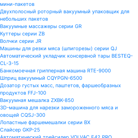
мини-пакетов
Двухполосный роторный вакуумный упаковщик для
небольших пакетов
Вакуумные массажеры серии GR
Куттеры серии ZB
Волчки серии JR
Машины для резки мяса (шпигорезы) серии QJ
Автоматический укладчик консервной тары BESTEQ-
CL-3-15
Банкомоечная грипперная машина RTE-9000
Шприц вакуумный CQYPGN-6500
Дозатор густых масс, паштетов, фаршеобразных
продуктов FFJ-100
Вакуумная мешалка ZXBK-850
3D-машина для нарезки замороженного мяса и
овощей CQSJ-300
Лопастные фаршемешалки серии ВХ
Слайсер GKP-25
Автоматический трейсилер VOLVAC E42 PRO