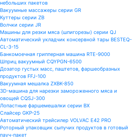
небольших пакетов
Вакуумные массажеры серии GR
Куттеры серии ZB
Волчки серии JR
Машины для резки мяса (шпигорезы) серии QJ
Автоматический укладчик консервной тары BESTEQ-
CL-3-15
Банкомоечная грипперная машина RTE-9000
Шприц вакуумный CQYPGN-6500
Дозатор густых масс, паштетов, фаршеобразных
продуктов FFJ-100
Вакуумная мешалка ZXBK-850
3D-машина для нарезки замороженного мяса и
овощей CQSJ-300
Лопастные фаршемешалки серии ВХ
Слайсер GKP-25
Автоматический трейсилер VOLVAC E42 PRO
Роторный упаковщик сыпучих продуктов в готовый
пауч-пакет