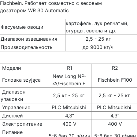
Fisсhbein. Работает совместно с весовым
дозатором WR 30 Automatic
картофель, лук репчатый,
Фасуемые овощи
огурцы, свекла и др.
Диапазон взвешивания
2,5 - 25 кг
Производительность
до 9000 кг/ч
Модели
R1
R2
New Long NP-
Головка szyjąca
Fischbein F100
7A/Fischbein F
Диапазон
2,5 кг - 25 кг
2,5 кг - 25 кг
упаковки
Управление
PLC Mitsubishi
PLC Mitsubishi
Дисплей
4,3”
4,3”
Электропитание
400 V
400 V
Питание
5-6 бар 30 л/мин
5-6 бар 30 л/мин