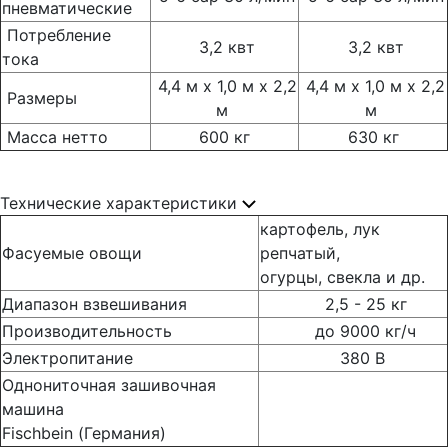
пневматические
Потребление
3,2 квт
3,2 квт
тока
4,4 м x 1,0 м x 2,2
4,4 м x 1,0 м x 2,2
Размеры
м
м
Масса нетто
600 кг
630 кг
Технические характеристики
картофель, лук
Фасуемые овощи
репчатый,
огурцы, свекла и др.
Диапазон взвешивания
2,5 - 25 кг
Производительность
до 9000 кг/ч
Электропитание
380 В
Однониточная зашивочная
машина
Fischbein (Германия)