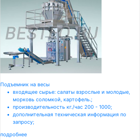
Подъемник на весы
входящее сырье: салаты взрослые и молодые,
морковь соломкой, картофель.;
производительность кг./час 200 - 1000;
дополнительная техническая информация по
запросу;
подробнее