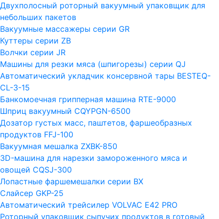
Двухполосный роторный вакуумный упаковщик для
небольших пакетов
Вакуумные массажеры серии GR
Куттеры серии ZB
Волчки серии JR
Машины для резки мяса (шпигорезы) серии QJ
Автоматический укладчик консервной тары BESTEQ-
CL-3-15
Банкомоечная грипперная машина RTE-9000
Шприц вакуумный CQYPGN-6500
Дозатор густых масс, паштетов, фаршеобразных
продуктов FFJ-100
Вакуумная мешалка ZXBK-850
3D-машина для нарезки замороженного мяса и
овощей CQSJ-300
Лопастные фаршемешалки серии ВХ
Слайсер GKP-25
Автоматический трейсилер VOLVAC E42 PRO
Роторный упаковщик сыпучих продуктов в готовый