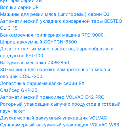
Куттеры серии ZB
Волчки серии JR
Машины для резки мяса (шпигорезы) серии QJ
Автоматический укладчик консервной тары BESTEQ-
CL-3-15
Банкомоечная грипперная машина RTE-9000
Шприц вакуумный CQYPGN-6500
Дозатор густых масс, паштетов, фаршеобразных
продуктов FFJ-100
Вакуумная мешалка ZXBK-850
3D-машина для нарезки замороженного мяса и
овощей CQSJ-300
Лопастные фаршемешалки серии ВХ
Слайсер GKP-25
Автоматический трейсилер VOLVAC E42 PRO
Роторный упаковщик сыпучих продуктов в готовый
пауч-пакет
Двухкамерный вакуумный упаковщик VOLVAC
Однокамерный вакуумный упаковщик VOLVAC W68