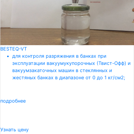
BESTEQ-VT
для контроля разряжения в банках при
эксплуатации вакуумукупорочных (Твист-Офф) и
вакуумзакаточных машин в стеклянных и
жестяных банках в диапазоне от 0 до 1 кг/см2;
подробнее
Узнать цену