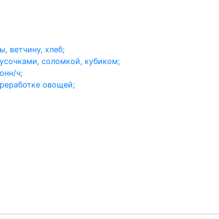
, ветчину, хлеб;
русочками, соломкой, кубиком;
онн/ч;
ереработке овощей;