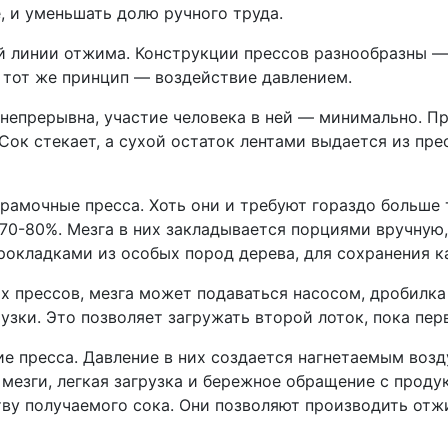
, и уменьшать долю ручного труда.
 линии отжима. Конструкции прессов разнообразны — э
и тот же принцип — воздействие давлением.
а непрерывна, участие человека в ней — минимально. П
Сок стекает, а сухой остаток лентами выдается из пр
 рамочные пресса. Хоть они и требуют гораздо больше 
0-80%. Мезга в них закладывается порциями вручную,
окладками из особых пород дерева, для сохранения ка
х прессов, мезга может подаваться насосом, дробилка
узки. Это позволяет загружать второй лоток, пока пе
 пресса. Давление в них создается нагнетаемым возд
езги, легкая загрузка и бережное обращение с продук
тву получаемого сока. Они позволяют производить отжи