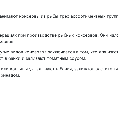
анимают консервы из рыбы трех ассортиментных групп
рациях при производстве рыбных консервов. Они изло
сервов.
угих видов консервов заключается в том, что для изг
ют в банки и заливают томатным соусом.
или коптят и укладывают в банки, заливают растител
аринадом.