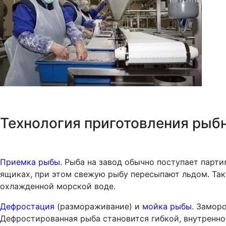
Технология приготовления рыб
Приемка рыбы
. Рыба на завод обычно поступает парти
ящиках, при этом свежую рыбу пересыпают льдом. Таку
охлажденной морской воде.
Дефростация
(размораживание) и
мойка рыбы
. Замор
Дефростированная рыба становится гибкой, внутреннос