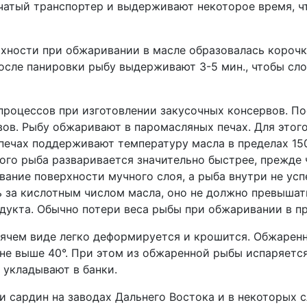
чатый транспортер и выдерживают некоторое время, чт
ерхности при обжаривании в масле образовалась корочка
сле панировки рыбу выдерживают 3-5 мин., чтобы сло
 процессов при изготовлении закусочных консервов. 
вов. Рыбу обжаривают в паромасляных печах. Для этог
 печах поддерживают температуру масла в пределах 15
ого рыба разваривается значительно быстрее, прежде 
ние поверхности мучного слоя, а рыба внутри не успе
за кислотным числом масла, оно не должно превышать 
дукта. Обычно потери веса рыбы при обжаривании в пр
рячем виде легко деформируется и крошится. Обжарен
е выше 40°. При этом из обжаренной рыбы испаряется 
 укладывают в банки.
 сардин на заводах Дальнего Востока и в некоторых с