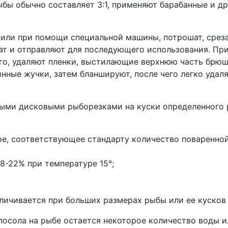
ыбы обычно составляет 3:1, применяют барабанные и д
 или при помощи специальной машины, потрошат, срез
т и отправляют для последующего использования. Пр
о, удаляют пленки, выстилающие верхнюю часть брюшн
инные жучки, затем бланшируют, после чего легко уда
ыми дисковыми рыборезками на куски определенного р
е, соответствующее стандарту количество поваренной
8-22% при температуре 15°;
личивается при больших размерах рыбы или ее кусков
посола на рыбе остается некоторое количество воды и