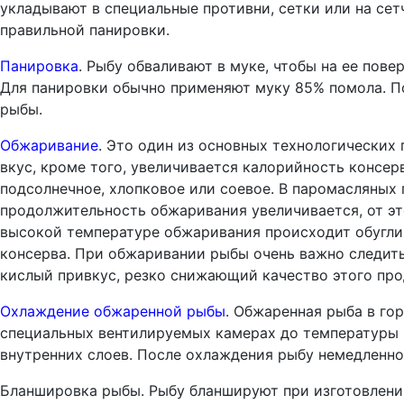
укладывают в специальные противни, сетки или на сет
правильной панировки.
Панировка
. Рыбу обваливают в муке, чтобы на ее пов
Для панировки обычно применяют муку 85% помола. По
рыбы.
Обжаривание
. Это один из основных технологических
вкус, кроме того, увеличивается калорийность консер
подсолнечное, хлопковое или соевое. В паромасляных
продолжительность обжаривания увеличивается, от эт
высокой температуре обжаривания происходит обуглива
консерва. При обжаривании рыбы очень важно следить 
кислый привкус, резко снижающий качество этого про
Охлаждение обжаренной рыбы
. Обжаренная рыба в го
специальных вентилируемых камерах до температуры н
внутренних слоев. После охлаждения рыбу немедленно
Бланшировка рыбы. Рыбу бланшируют при изготовлении