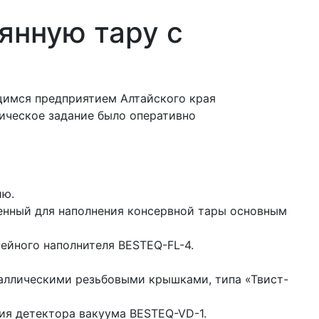
янную тару с
щимся предприятием Алтайского края
ническое задание было оперативно
ию.
ченный для наполнения консервной тары основным
ейного наполнителя BESTEQ-FL-4.
таллическими резьбовыми крышками, типа «Твист-
ия детектора вакуума BESTEQ-VD-1.