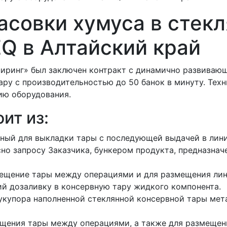
асовки хумуса в стекл
Q в Алтайский край
иринг» был заключен контракт с динамично развиваю
ару с производительностью до 50 банок в минуту. Тех
ию оборудования.
ит из:
нный для выкладки тары с последующей выдачей в лин
сно запросу Заказчика, бункером продукта, предназна
мещение тары между операциями и для размещения лин
й дозаливку в консервную тару жидкого компонента.
 укупора наполненной стеклянной консервной тары ме
ещения тары между операциями, а также для размещен