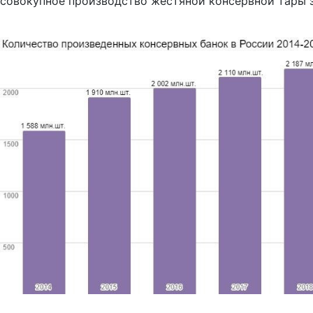
совокупное производство жестяной консервной тары за