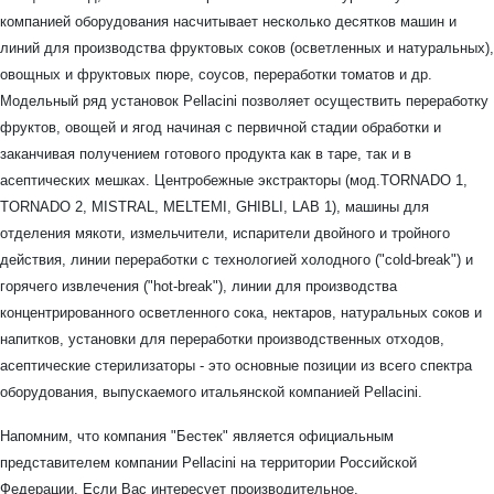
компанией оборудования насчитывает несколько десятков машин и
линий для производства фруктовых соков (осветленных и натуральных),
овощных и фруктовых пюре, соусов, переработки томатов и др.
Модельный ряд установок Pellacini позволяет осуществить переработку
фруктов, овощей и ягод начиная с первичной стадии обработки и
заканчивая получением готового продукта как в таре, так и в
асептических мешках. Центробежные экстракторы (мод.TORNADO 1,
TORNADO 2, MISTRAL, MELTEMI, GHIBLI, LAB 1), машины для
отделения мякоти, измельчители, испарители двойного и тройного
действия, линии переработки с технологией холодного ("cold-break") и
горячего извлечения ("hot-break"), линии для производства
концентрированного осветленного сока, нектаров, натуральных соков и
напитков, установки для переработки производственных отходов,
асептические стерилизаторы - это основные позиции из всего спектра
оборудования, выпускаемого итальянской компанией Pellacini.
Напомним, что компания "Бестек" является официальным
представителем компании Pellacini на территории Российской
Федерации. Если Вас интересует производительное,