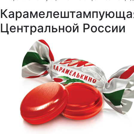
Карамелештампующая 
Центральной России