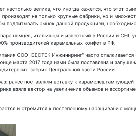
 настолько велика, что иногда кажется, что этот рыно
ь производят не только крупные фабрики, но и множе
обы подпитывать рынок данной продукцией, необходим
пара немцев, итальянцы и известный в России и СНГ 
90% производителей карамельных конфет в РФ.
мпания ООО "БЕСТЕК-Инжиниринг" часто сталкивается 
конце марта 2017 года нами была поставлена и запуще
ндитерских фабрик Центральной части России.
й раз: ранее поставляли вставку к карамелештампующ
рика взяла вектор на увеличение объемов и ассортиме
рается и стремится к постепенному наращиванию мощн