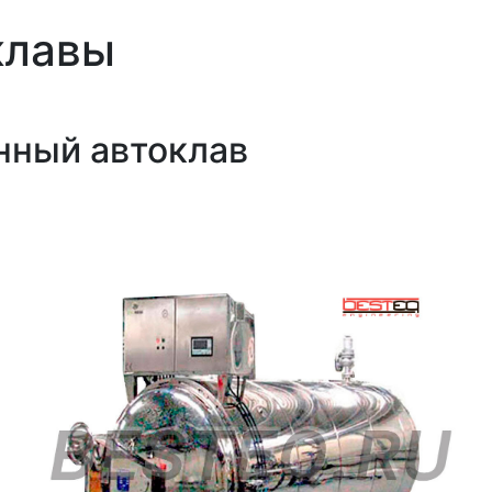
клавы
нный автоклав