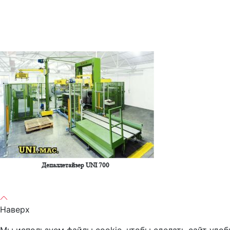
Депаллетайзер UNI 700
Наверх